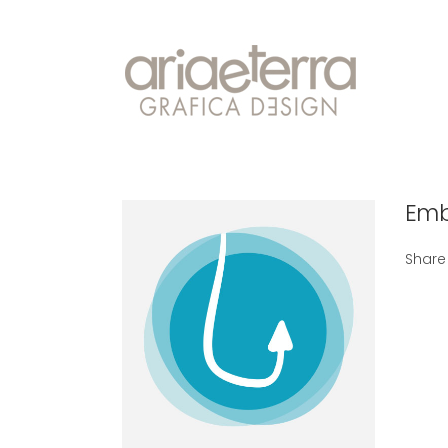
Emb
Share