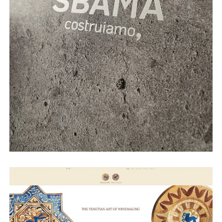
SBAMA – nuova brochure
confezionate con filo singer
ArziSAI – vetrofanie nuova sede
cavazza – maiolica wine