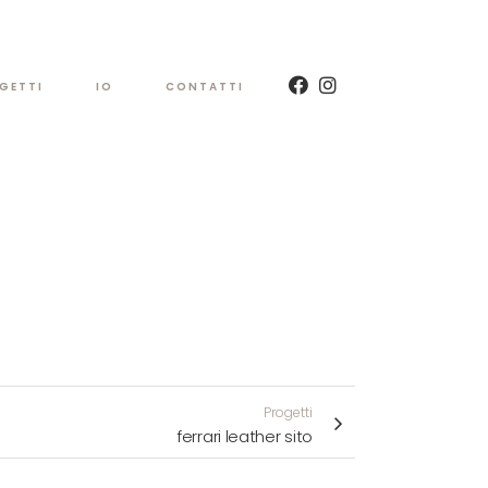
GETTI
IO
CONTATTI
Progetti
ferrari leather sito