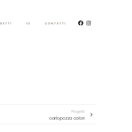
GETTI
IO
CONTATTI
Progetti
carlopozza colori