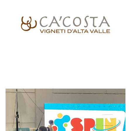
Ca’Costa – vigneti di alta valle
Loghi