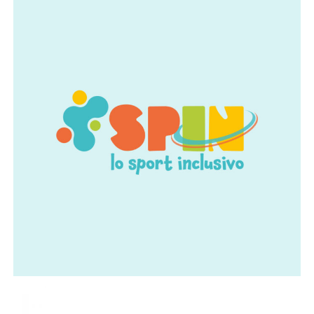
Progetto SPIN – Università di Verona
Dipart. Neuroscienze, Biomedicina e
Movimento
Loghi