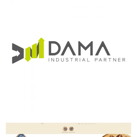
DAMA Industrial Partner – Chiampo
(Vicenza)
Loghi
ArziSAI – vetrofanie nuova sede