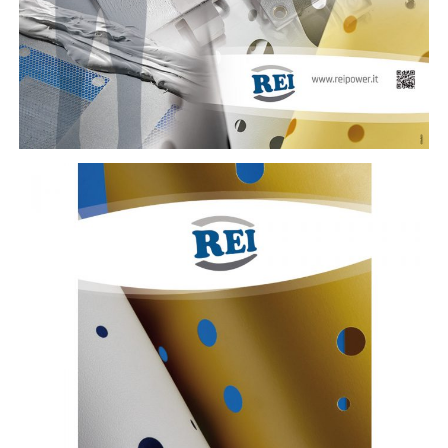
REI Advanced Materials – flayer
Progetti