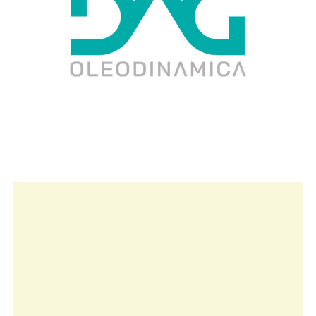
DAG – oleodinamica
Loghi